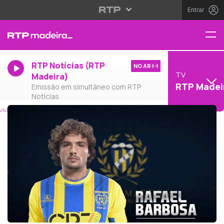
Entrar
RTP Notícias (RTP
NO AR
TV
Madeira)
RTP Madei
Emissão em simultâneo com RTP
Notícias