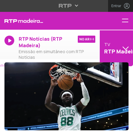
Entrar
RTP Notícias (RTP
NO AR
TV
Madeira)
RTP Madei
Emissão em simultâneo com RTP
Notícias