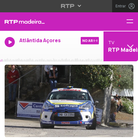
Entrar
Atlântida Açores
NO AR
TV
RTP Madei