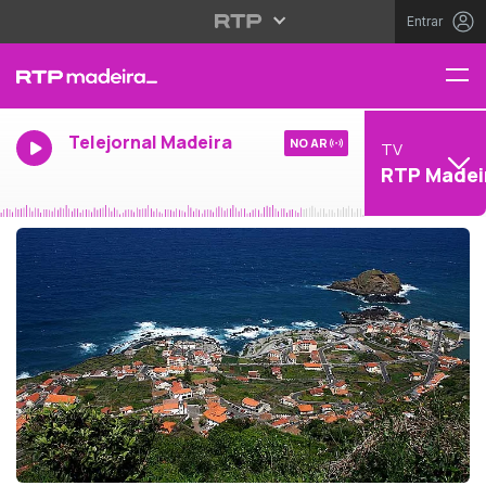
Entrar
Telejornal Madeira
NO AR
TV
RTP Madei