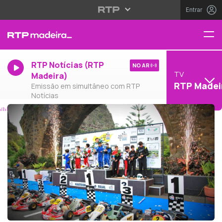
Entrar
RTP Notícias (RTP
NO AR
TV
Madeira)
RTP Madei
Emissão em simultâneo com RTP
Notícias