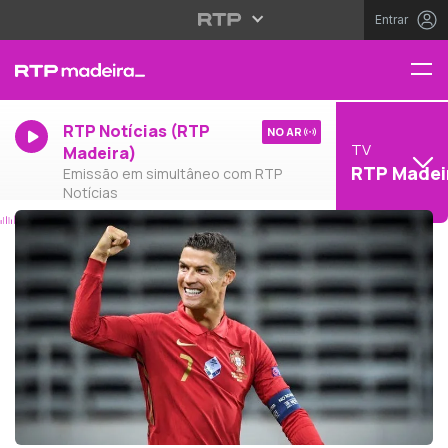
Entrar
RTP Notícias (RTP
NO AR
TV
Madeira)
RTP Madei
Emissão em simultâneo com RTP
Notícias