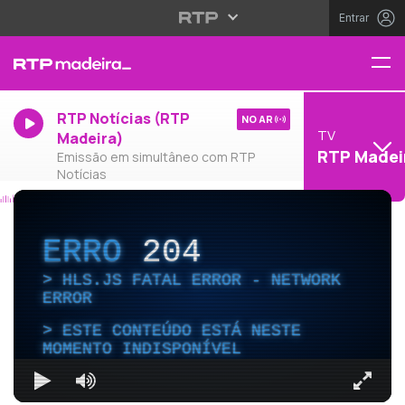
Entrar
RTP Notícias (RTP
NO AR
TV
Madeira)
RTP Madei
Emissão em simultâneo com RTP
Notícias
ERRO
204
HLS.JS FATAL ERROR - NETWORK
ERROR
ESTE CONTEÚDO ESTÁ NESTE
MOMENTO INDISPONÍVEL