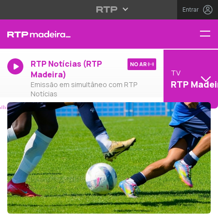
Entrar
RTP Notícias (RTP
NO AR
TV
Madeira)
RTP Madei
Emissão em simultâneo com RTP
Notícias