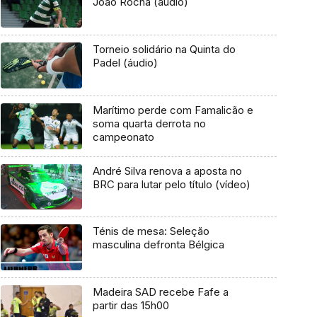
João Rocha (áudio)
Torneio solidário na Quinta do
Padel (áudio)
Marítimo perde com Famalicão e
soma quarta derrota no
campeonato
André Silva renova a aposta no
BRC para lutar pelo título (vídeo)
Ténis de mesa: Seleção
masculina defronta Bélgica
Madeira SAD recebe Fafe a
partir das 15h00