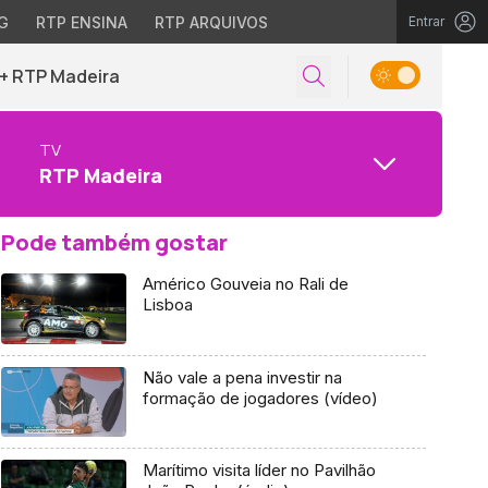
G
RTP ENSINA
RTP ARQUIVOS
Entrar
+ RTP Madeira
TV
RTP Madeira
Pode também gostar
Américo Gouveia no Rali de
Lisboa
Não vale a pena investir na
formação de jogadores (vídeo)
Marítimo visita líder no Pavilhão