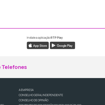
Instale a aplicação
RTP Play
ebook da RTP Madeira
nstagram da RTP Madeira
 Telefones
A EMPRESA
CONSELHO GERAL INDEPENDENTE
CONSELHO DE OPINIÃO