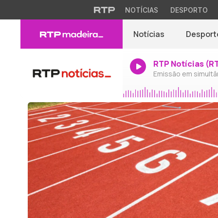
NOTÍCIAS
DESPORTO
Notícias
Desport
RTP Notícias (R
Emissão em simultâ