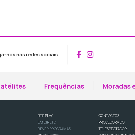
Aceder ao Fac
Aceder ao I
ga-nos nas redes sociais
atélites
Frequências
Moradas e
RTP PLAY
CONTACTOS
EM DIRETO
PROVEDORA DO
REVER PROGRAMAS
TELESPECTADOR