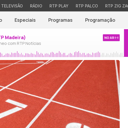
TELEVISÃO
RÁDIO
RTP PLAY
RTP PALCO
RTP ZIG ZA
o
Especiais
Programas
Programação
TP Madeira)
NO AR
neo com RTP Notícias