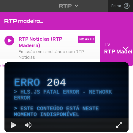
Entrar
RTP Notícias (RTP
NO AR
TV
Madeira)
RTP Madei
Emissão em simultâneo com RTP
Notícias
ERRO
204
HLS.JS FATAL ERROR - NETWORK
ERROR
ESTE CONTEÚDO ESTÁ NESTE
MOMENTO INDISPONÍVEL