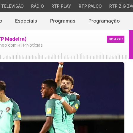
TELEVISÃO
RÁDIO
RTP PLAY
RTP PALCO
RTP ZIG ZA
o
Especiais
Programas
Programação
TP Madeira)
NO AR
neo com RTP Notícias