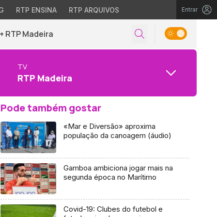
G
RTP ENSINA
RTP ARQUIVOS
Entrar
+ RTP Madeira
TV
RTP Madeira
Pode também gostar
«Mar e Diversão» aproxima
população da canoagem (áudio)
Gamboa ambiciona jogar mais na
segunda época no Marítimo
Covid-19: Clubes do futebol e