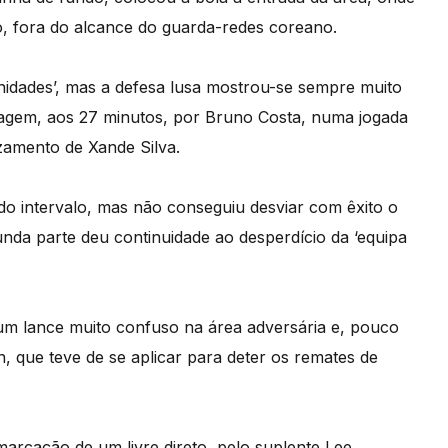
o, fora do alcance do guarda-redes coreano.
unidades’, mas a defesa lusa mostrou-se sempre muito
agem, aos 27 minutos, por Bruno Costa, numa jogada
zamento de Xande Silva.
do intervalo, mas não conseguiu desviar com êxito o
unda parte deu continuidade ao desperdício da ‘equipa
m lance muito confuso na área adversária e, pouco
 que teve de se aplicar para deter os remates de
marcação de um livre direto, pelo suplente Lee