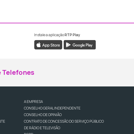
Instale a aplicação
RTP Play
ebook da RTP Madeira
nstagram da RTP Madeira
 Telefones
A EMPRESA
CONSELHO GERAL INDEPENDENTE
CONSELHO DE OPINIÃO
NTE
CONTRATO DE CONCESSÃO DO SERVIÇO PÚBLICO
DE RÁDIO E TELEVISÃO