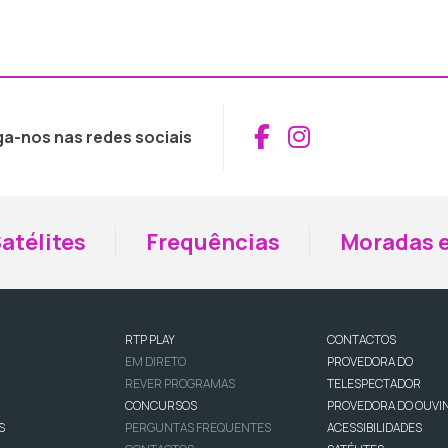
Aceder ao Fac
Aceder ao I
ga-nos nas redes sociais
atélites
Frequências
Moradas e
RTP PLAY
CONTACTOS
EM DIRETO
PROVEDORA DO
REVER PROGRAMAS
TELESPECTADOR
CONCURSOS
PROVEDORA DO OUVI
S
PERGUNTAS FREQUENTES
ACESSIBILIDADES