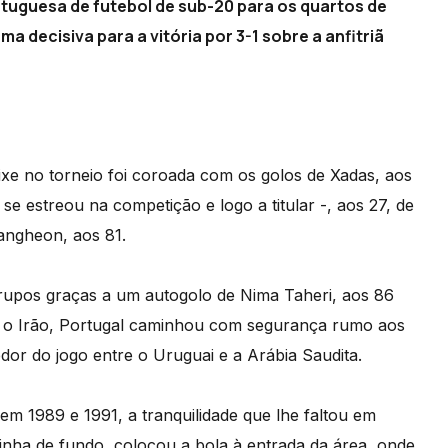
rtuguesa de futebol de sub-20 para os quartos de
ma decisiva para a vitória por 3-1 sobre a anfitriã
ixe no torneio foi coroada com os golos de Xadas, aos
e estreou na competição e logo a titular -, aos 27, de
Sangheon, aos 81.
 grupos graças a um autogolo de Nima Taheri, aos 86
e o Irão, Portugal caminhou com segurança rumo aos
dor do jogo entre o Uruguai e a Arábia Saudita.
m 1989 e 1991, a tranquilidade que lhe faltou em
linha de fundo, colocou a bola à entrada da área, onde