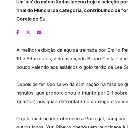
Um 'bis' do médio Xadas lançou hoje a seleção po
final do Mundial da categoria, contribuindo de for
Coreia do Sul.
A melhor exibição da equipa treinada por Emílio Pe
10 e 69 minutos, e do avançado Bruno Costa – que s
pouco valendo aos asiáticos o golo tardio de Lee 
Depois de ter sido salvo da eliminação na fase de
minutos, que proporcionou o triunfo por 2-1 sobr
‘quartos’, nos quais defrontará no domingo o vence
O golo madrugador ofereceu a Portugal, campeão e
outros jogos: Yuri Ribeiro chegou em velocidade à 