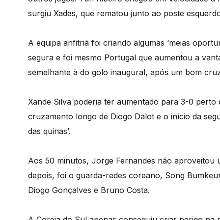
surgiu Xadas, que rematou junto ao poste esquerd
A equipa anfitriã foi criando algumas ‘meias oport
segura e foi mesmo Portugal que aumentou a vant
semelhante à do golo inaugural, após um bom cru
Xande Silva poderia ter aumentado para 3-0 perto 
cruzamento longo de Diogo Dalot e o início da seg
das quinas’.
Aos 50 minutos, Jorge Fernandes não aproveitou u
depois, foi o guarda-redes coreano, Song Bumkeun,
Diogo Gonçalves e Bruno Costa.
A Coreia do Sul apenas conseguiu criar perigo na 