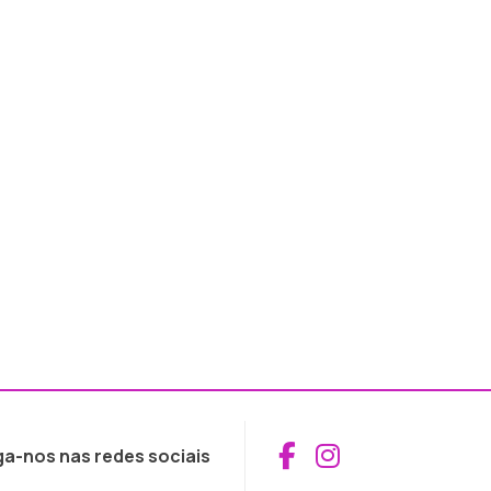
Aceder ao Fac
Aceder ao I
ga-nos nas redes sociais