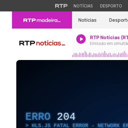
NOTÍCIAS
DESPORTO
Notícias
Desport
RTP Notícias (R
Emissão em simultâ
ERRO
204
HLS.JS FATAL ERROR - NETWORK E