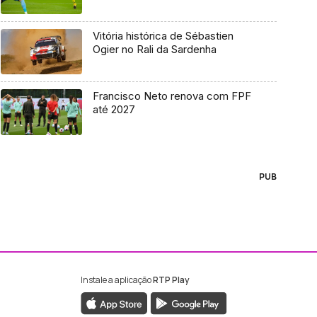
Vitória histórica de Sébastien
Ogier no Rali da Sardenha
Francisco Neto renova com FPF
até 2027
PUB
Instale a aplicação
RTP Play
ebook da RTP Madeira
nstagram da RTP Madeira