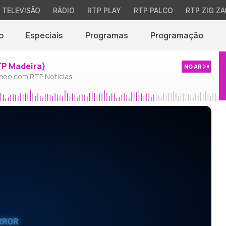
TELEVISÃO
RÁDIO
RTP PLAY
RTP PALCO
RTP ZIG ZA
o
Especiais
Programas
Programação
TP Madeira)
NO AR
neo com RTP Notícias
RROR