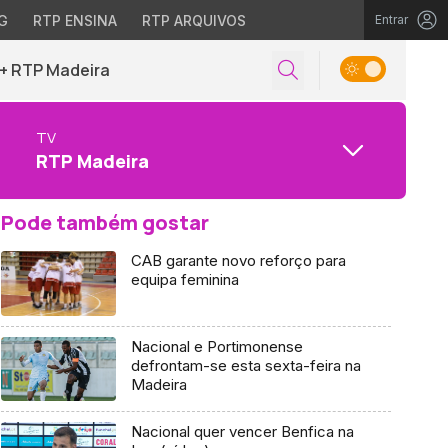
G
RTP ENSINA
RTP ARQUIVOS
Entrar
+ RTP Madeira
TV
RTP Madeira
Pode também gostar
CAB garante novo reforço para
equipa feminina
Nacional e Portimonense
defrontam-se esta sexta-feira na
Madeira
Nacional quer vencer Benfica na