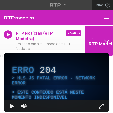
Entrar
RTP Notícias (RTP
NO AR
TV
Madeira)
RTP Madei
Emissão em simultâneo com RTP
Notícias
ERRO
204
HLS.JS FATAL ERROR - NETWORK
ERROR
ESTE CONTEÚDO ESTÁ NESTE
MOMENTO INDISPONÍVEL