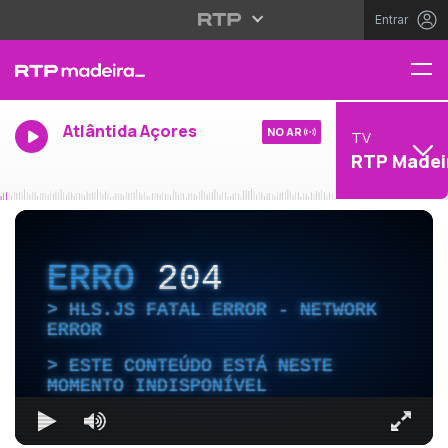
Entrar
Atlântida Açores
NO AR
TV
RTP Madei
ERRO
204
HLS.JS FATAL ERROR - NETWORK
ERROR
ESTE CONTEÚDO ESTÁ NESTE
MOMENTO INDISPONÍVEL