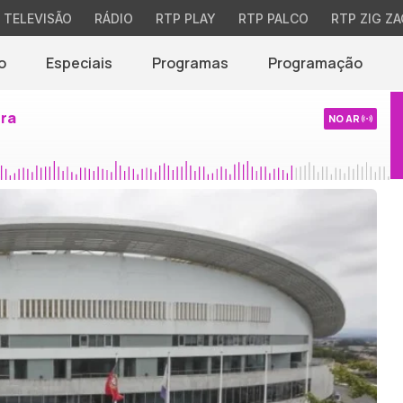
TELEVISÃO
RÁDIO
RTP PLAY
RTP PALCO
RTP ZIG ZA
o
Especiais
Programas
Programação
ira
NO AR