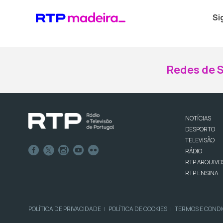
Si
Redes de S
NOTÍCIAS
DESPORTO
TELEVISÃO
RÁDIO
RTP ARQUIVO
RTP ENSINA
POLÍTICA DE PRIVACIDADE
POLÍTICA DE COOKIES
TERMOS E COND
|
|