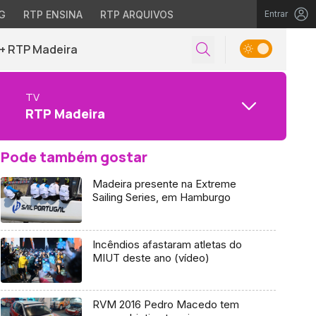
G
RTP ENSINA
RTP ARQUIVOS
Entrar
+ RTP Madeira
TV
RTP Madeira
Pode também gostar
Madeira presente na Extreme
Sailing Series, em Hamburgo
Incêndios afastaram atletas do
MIUT deste ano (vídeo)
RVM 2016 Pedro Macedo tem