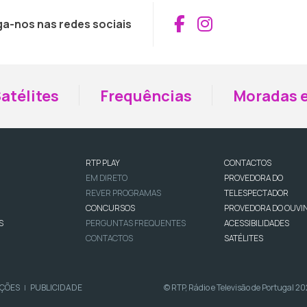
Aceder ao Fac
Aceder ao I
ga-nos nas redes sociais
atélites
Frequências
Moradas e
RTP PLAY
CONTACTOS
EM DIRETO
PROVEDORA DO
REVER PROGRAMAS
TELESPECTADOR
CONCURSOS
PROVEDORA DO OUVI
S
PERGUNTAS FREQUENTES
ACESSIBILIDADES
CONTACTOS
SATÉLITES
IÇÕES
PUBLICIDADE
© RTP, Rádio e Televisão de Portugal 2
|