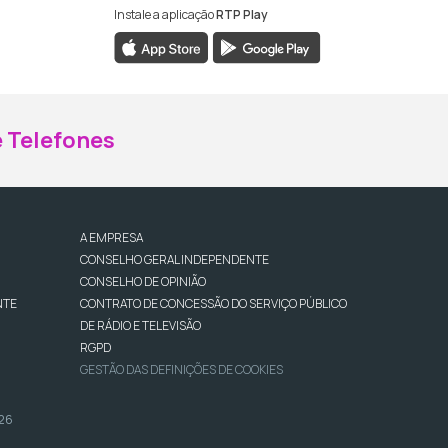
Instale a aplicação
RTP Play
ebook da RTP Madeira
nstagram da RTP Madeira
 Telefones
A EMPRESA
CONSELHO GERAL INDEPENDENTE
CONSELHO DE OPINIÃO
NTE
CONTRATO DE CONCESSÃO DO SERVIÇO PÚBLICO
DE RÁDIO E TELEVISÃO
RGPD
GESTÃO DAS DEFINIÇÕES DE COOKIES
026