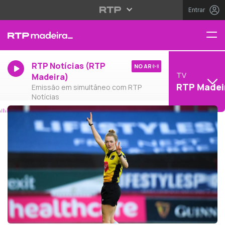
Entrar
RTP Notícias (RTP
NO AR
TV
Madeira)
RTP Madei
Emissão em simultâneo com RTP
Notícias