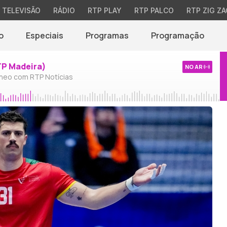
TELEVISÃO
RÁDIO
RTP PLAY
RTP PALCO
RTP ZIG ZA
o
Especiais
Programas
Programação
TP Madeira)
NO AR
neo com RTP Notícias