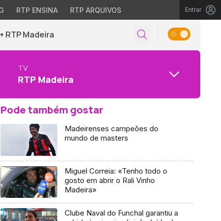
G
RTP ENSINA
RTP ARQUIVOS
Entrar
+ RTP Madeira
TV
RTP Madeira
Pode também gostar
Madeirenses campeões do
mundo de masters
Miguel Correia: «Tenho todo o
gosto em abrir o Rali Vinho
Madeira»
Clube Naval do Funchal garantiu a