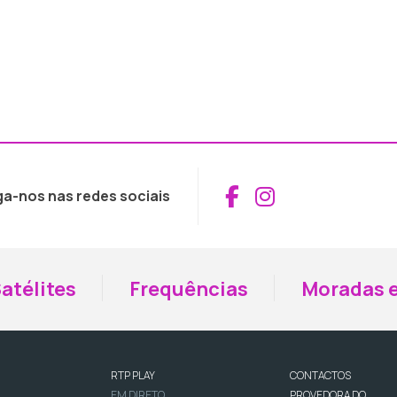
Aceder ao Fac
Aceder ao I
ga-nos nas redes sociais
atélites
Frequências
Moradas e
RTP PLAY
CONTACTOS
EM DIRETO
PROVEDORA DO