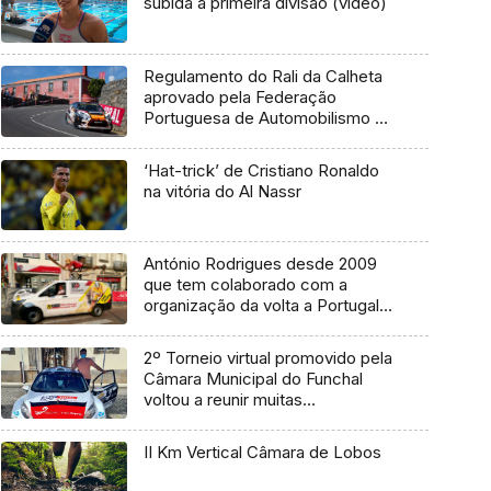
subida à primeira divisão (vídeo)
Regulamento do Rali da Calheta
aprovado pela Federação
Portuguesa de Automobilismo e
Karting
‘Hat-trick’ de Cristiano Ronaldo
na vitória do Al Nassr
António Rodrigues desde 2009
que tem colaborado com a
organização da volta a Portugal
em bicicleta
2º Torneio virtual promovido pela
Câmara Municipal do Funchal
voltou a reunir muitas
preferências (Vídeo)
II Km Vertical Câmara de Lobos