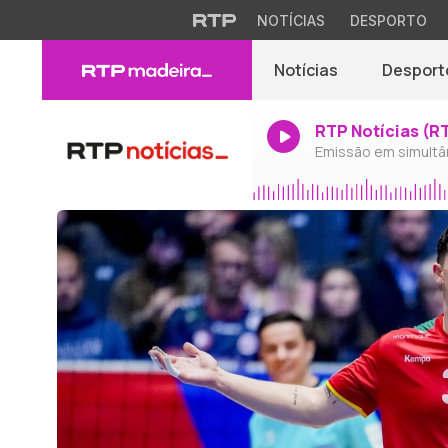
NOTÍCIAS
DESPORTO
Notícias
Desport
RTP Notícias (R
Emissão em simultâ