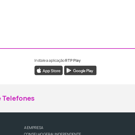
Instale a aplicação
RTP Play
ebook da RTP Madeira
nstagram da RTP Madeira
 Telefones
A EMPRESA
CONSELHO GERAL INDEPENDENTE