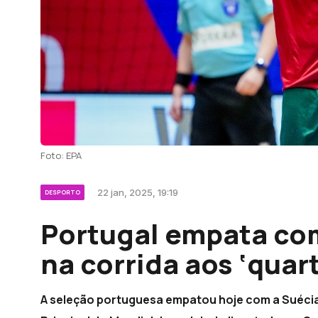
Foto: EPA
22 jan, 2025, 19:19
DESPORTO
Portugal empata co
na corrida aos ‘quar
A seleção portuguesa empatou hoje com a Suécia 