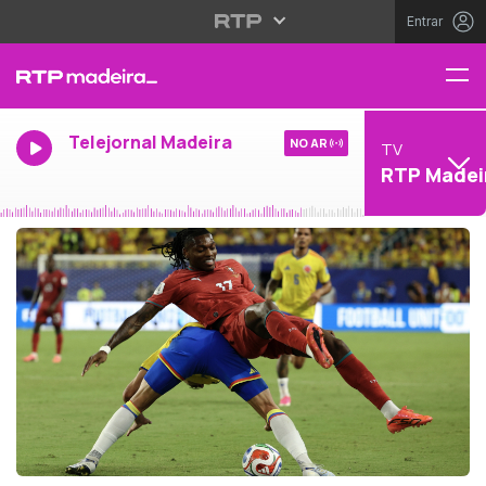
Entrar
Telejornal Madeira
NO AR
TV
RTP Madei