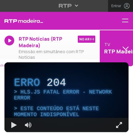
Entrar
RTP Notícias (RTP
NO AR
TV
Madeira)
RTP Madei
Emissão em simultâneo com RTP
Notícias
ERRO
204
HLS.JS FATAL ERROR - NETWORK
ERROR
ESTE CONTEÚDO ESTÁ NESTE
MOMENTO INDISPONÍVEL