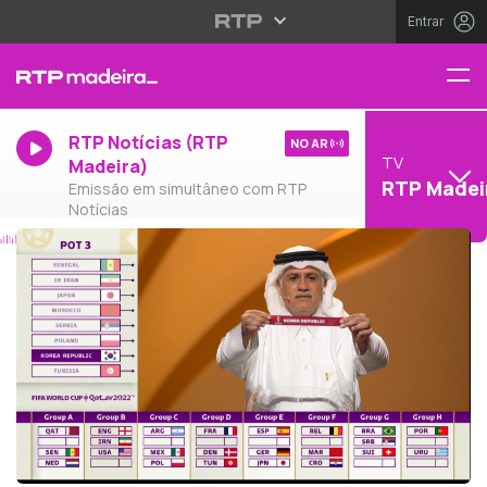
Entrar
RTP Notícias (RTP
NO AR
TV
Madeira)
RTP Madei
Emissão em simultâneo com RTP
Notícias