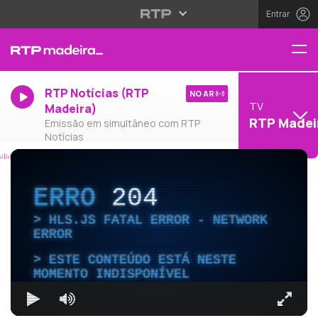
Entrar
RTP Notícias (RTP
NO AR
TV
Madeira)
RTP Madei
Emissão em simultâneo com RTP
Notícias
ERRO
204
HLS.JS FATAL ERROR - NETWORK
ERROR
ESTE CONTEÚDO ESTÁ NESTE
MOMENTO INDISPONÍVEL