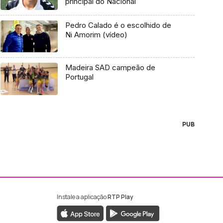
principal do Nacional
Pedro Calado é o escolhido de
Ni Amorim (vídeo)
Madeira SAD campeão de
Portugal
PUB
Instale a aplicação
RTP Play
ebook da RTP Madeira
nstagram da RTP Madeira