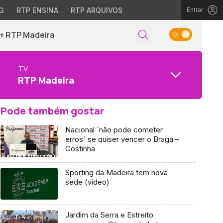
G
RTP ENSINA
RTP ARQUIVOS
Entrar
+ RTP Madeira
TV
RTP Madeira
Pode também gostar
Nacional `não pode cometer
erros` se quiser vencer o Braga –
Costinha
Sporting da Madeira tem nova
sede (vídeo)
Jardim da Serra e Estreito