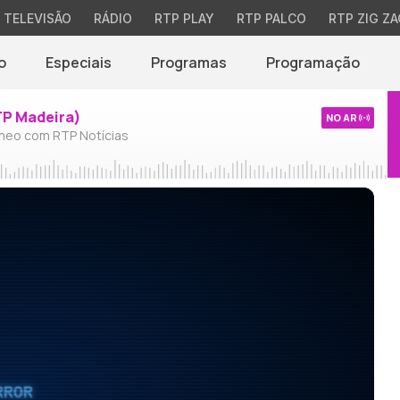
TELEVISÃO
RÁDIO
RTP PLAY
RTP PALCO
RTP ZIG ZA
o
Especiais
Programas
Programação
TP Madeira)
NO AR
neo com RTP Notícias
RROR