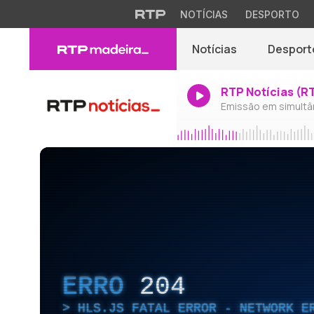
NOTÍCIAS
DESPORTO
Notícias
Desport
RTP Notícias (R
Emissão em simultâ
ERRO
204
HLS.JS FATAL ERROR - NETWORK E