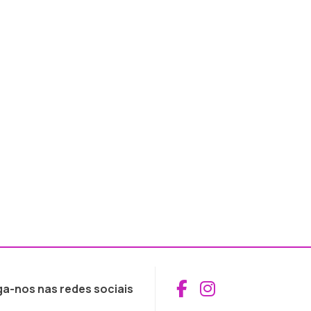
Aceder ao Fac
Aceder ao I
ga-nos nas redes sociais