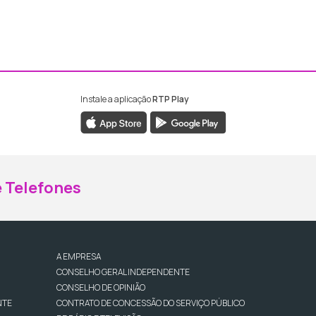
Instale a aplicação
RTP Play
ebook da RTP Madeira
nstagram da RTP Madeira
 Telefones
A EMPRESA
CONSELHO GERAL INDEPENDENTE
CONSELHO DE OPINIÃO
NTE
CONTRATO DE CONCESSÃO DO SERVIÇO PÚBLICO