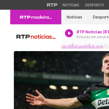
NOTÍCIAS
DESPORTO
Notícias
Desport
RTP Notícias (R
Emissão em simultâ