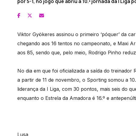
por 5-1, no jogo que abriu a 10.ª jornada da I Liga
Viktor Gyökeres assinou o primeiro ‘póquer’ da carr
chegando aos 16 tentos no campeonato, e Maxi Ar
aos 85, sendo que, pelo meio, Rodrigo Pinho reduziu 
No dia em que foi oficializada a saída do treinad
a partir de 11 de novembro, o Sporting somou a 10
liderança da I Liga, com 30 pontos, mais seis do q
enquanto o Estrela da Amadora é 16.º e antepenúlt
Lusa