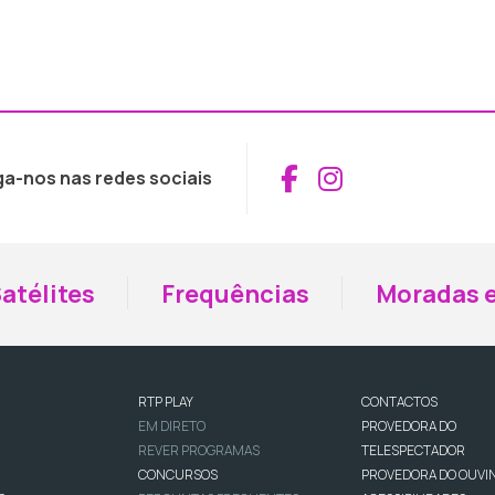
Aceder ao Fac
Aceder ao I
ga-nos nas redes sociais
atélites
Frequências
Moradas e
RTP PLAY
CONTACTOS
EM DIRETO
PROVEDORA DO
REVER PROGRAMAS
TELESPECTADOR
CONCURSOS
PROVEDORA DO OUVI