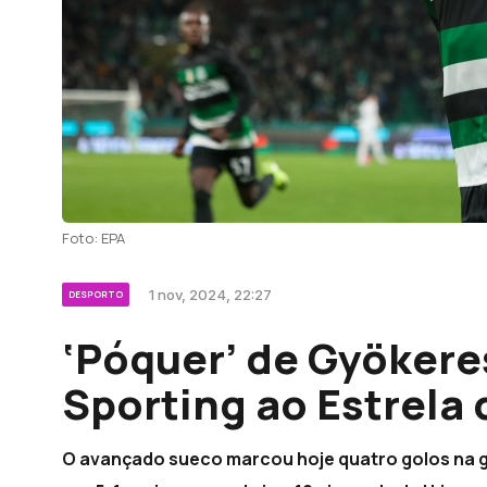
Foto: EPA
1 nov, 2024, 22:27
DESPORTO
‘Póquer’ de Gyökere
Sporting ao Estrela
O avançado sueco marcou hoje quatro golos na go