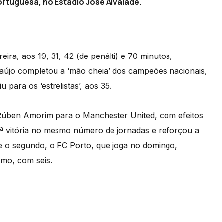
 portuguesa, no Estádio José Alvalade.
eira, aos 19, 31, 42 (de penálti) e 70 minutos,
aújo completou a ‘mão cheia’ dos campeões nacionais,
para os ‘estrelistas’, aos 35.
or Rúben Amorim para o Manchester United, com efeitos
.ª vitória no mesmo número de jornadas e reforçou a
ue o segundo, o FC Porto, que joga no domingo,
imo, com seis.