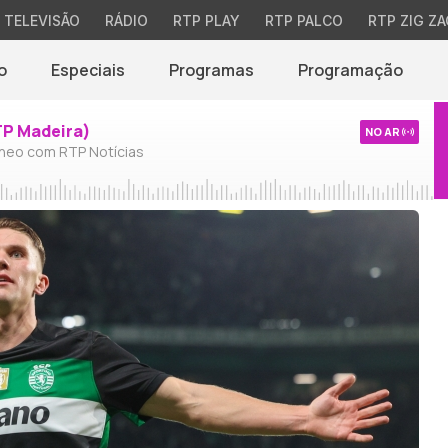
TELEVISÃO
RÁDIO
RTP PLAY
RTP PALCO
RTP ZIG ZA
o
Especiais
Programas
Programação
TP Madeira)
NO AR
neo com RTP Notícias