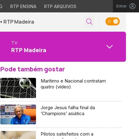
G
RTP ENSINA
RTP ARQUIVOS
Entrar
+ RTP Madeira
TV
RTP Madeira
Pode também gostar
Marítimo e Nacional contratam
quatro (vídeo)
Jorge Jesus falha final da
‘Champions’ asiática
Pilotos satisfeitos com a