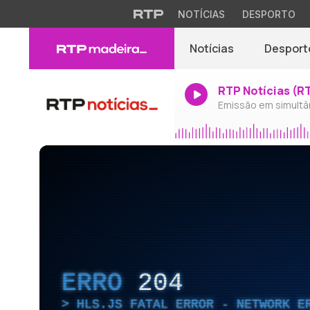
NOTÍCIAS
DESPORTO
Notícias
Desport
RTP Notícias (R
Emissão em simultâ
ERRO
204
HLS.JS FATAL ERROR - NETWORK E