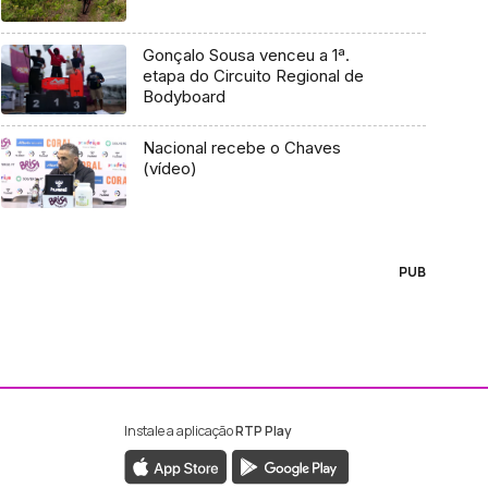
Gonçalo Sousa venceu a 1ª.
etapa do Circuito Regional de
Bodyboard
Nacional recebe o Chaves
(vídeo)
PUB
Instale a aplicação
RTP Play
ebook da RTP Madeira
nstagram da RTP Madeira