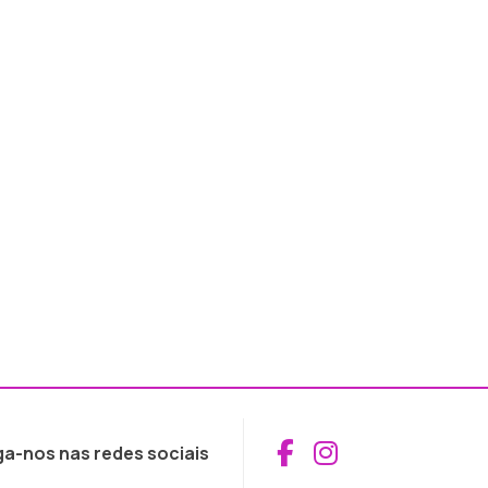
Aceder ao Fac
Aceder ao I
ga-nos nas redes sociais