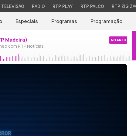
TELEVISÃO
RÁDIO
RTP PLAY
RTP PALCO
RTP ZIG ZA
o
Especiais
Programas
Programação
TP Madeira)
NO AR
neo com RTP Notícias
RROR