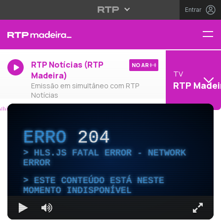
Entrar
RTP Notícias (RTP
NO AR
TV
Madeira)
RTP Madei
Emissão em simultâneo com RTP
Notícias
ERRO
204
HLS.JS FATAL ERROR - NETWORK
ERROR
ESTE CONTEÚDO ESTÁ NESTE
MOMENTO INDISPONÍVEL