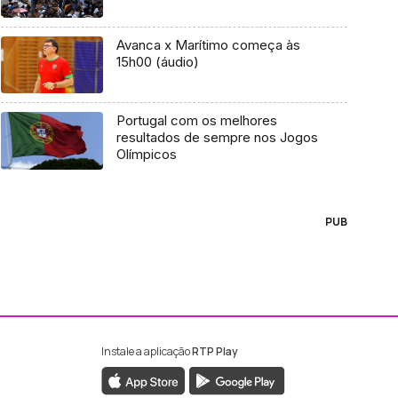
Avanca x Marítimo começa às
15h00 (áudio)
Portugal com os melhores
resultados de sempre nos Jogos
Olímpicos
PUB
Instale a aplicação
RTP Play
ebook da RTP Madeira
nstagram da RTP Madeira