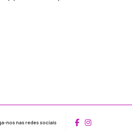
Aceder ao Fac
Aceder ao I
ga-nos nas redes sociais