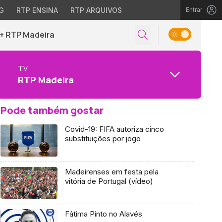
G
RTP ENSINA
RTP ARQUIVOS
Entrar
+ RTP Madeira
TV
RTP Madeira
Pode também gostar
Covid-19: FIFA autoriza cinco
substituições por jogo
Madeirenses em festa pela
vitória de Portugal (vídeo)
Fátima Pinto no Alavés