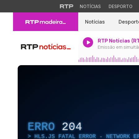
NOTÍCIAS
DESPORTO
Notícias
Desport
RTP Notícias (R
Emissão em simultâ
ERRO
204
HLS.JS FATAL ERROR - NETWORK E