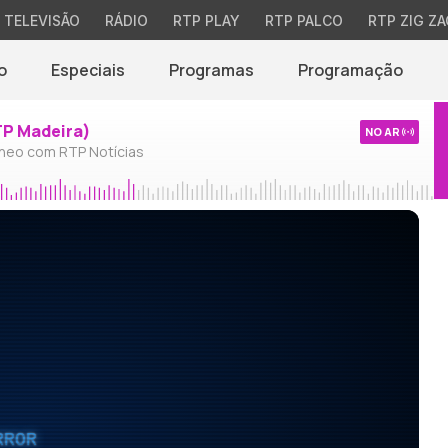
TELEVISÃO
RÁDIO
RTP PLAY
RTP PALCO
RTP ZIG ZA
o
Especiais
Programas
Programação
TP Madeira)
NO AR
neo com RTP Notícias
RROR