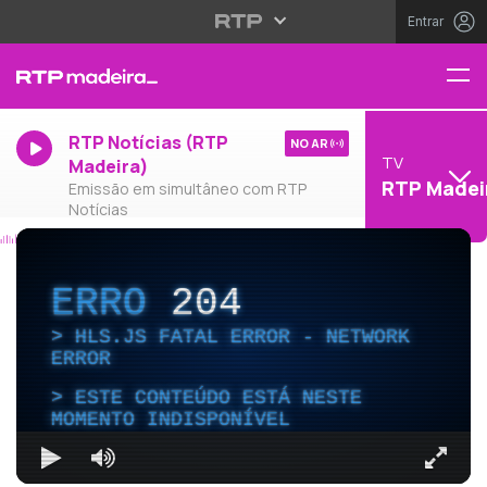
Entrar
RTP Notícias (RTP
NO AR
TV
Madeira)
RTP Madei
Emissão em simultâneo com RTP
Notícias
ERRO
204
HLS.JS FATAL ERROR - NETWORK
ERROR
ESTE CONTEÚDO ESTÁ NESTE
MOMENTO INDISPONÍVEL