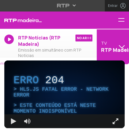
Entrar
RTP Notícias (RTP
NO AR
TV
Madeira)
RTP Madei
Emissão em simultâneo com RTP
Notícias
ERRO
204
HLS.JS FATAL ERROR - NETWORK
ERROR
ESTE CONTEÚDO ESTÁ NESTE
MOMENTO INDISPONÍVEL