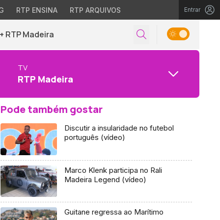
G
RTP ENSINA
RTP ARQUIVOS
Entrar
+ RTP Madeira
TV
RTP Madeira
Pode também gostar
Discutir a insularidade no futebol
português (vídeo)
Marco Klenk participa no Rali
Madeira Legend (vídeo)
Guitane regressa ao Marítimo