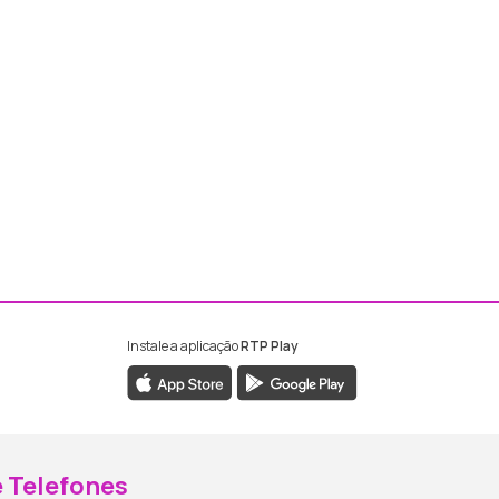
Instale a aplicação
RTP Play
ebook da RTP Madeira
nstagram da RTP Madeira
 Telefones