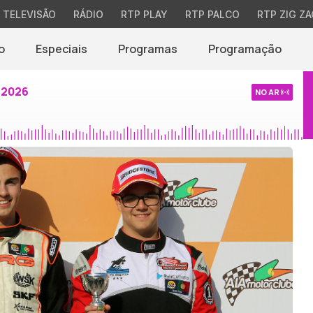
TELEVISÃO
RÁDIO
RTP PLAY
RTP PALCO
RTP ZIG ZA
o
Especiais
Programas
Programação
 2026
NO AR