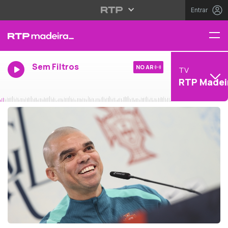
Entrar
Sem Filtros
NO AR
TV
RTP Madei