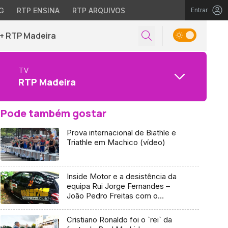
G
RTP ENSINA
RTP ARQUIVOS
Entrar
+ RTP Madeira
TV
RTP Madeira
Pode também gostar
Prova internacional de Biathle e
Triathle em Machico (vídeo)
Inside Motor e a desistência da
equipa Rui Jorge Fernandes –
João Pedro Freitas com o
Peugeot 208 R2 no Rali Vinho
Madeira
Cristiano Ronaldo foi o `rei` da