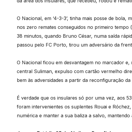
da área dos insulares, que recebeu, rodou e rema
O Nacional, em ‘4-3-3’, tinha mais posse de bola, 
nos zero remates conseguidos no primeiro tempo (
38 minutos, quando Bruno César, numa saída rápid
passou pelo FC Porto, tirou um adversário da fren
O Nacional ficou em desvantagem no marcador e, no
central Suliman, expulso com cartão vermelho dire
bem às adversidades a partir da reconfiguração da 
É verdade que os insulares só por uma vez, aos 5
foram intervenientes os suplentes Rouai e Róchez, 
numérica e manter a sua baliza a salvo, mantendo a