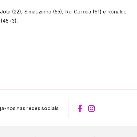
, Jota (22), Simãozinho (55), Rui Correia (61) e Ronaldo
 (45+3).
Aceder ao Fac
Aceder ao I
ga-nos nas redes sociais