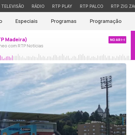
TELEVISÃO
RÁDIO
RTP PLAY
RTP PALCO
RTP ZIG ZA
o
Especiais
Programas
Programação
TP Madeira)
NO AR
neo com RTP Notícias