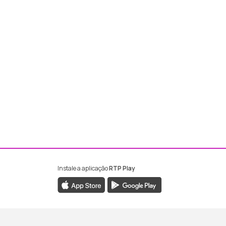
Instale a aplicação
RTP Play
ebook da RTP Madeira
nstagram da RTP Madeira