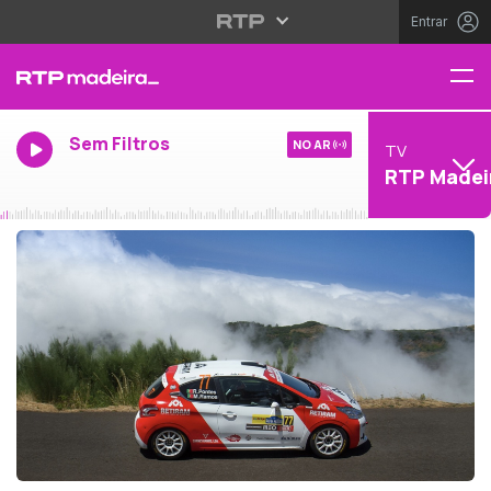
Entrar
Sem Filtros
NO AR
TV
RTP Madei