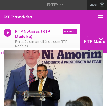
Entrar
RTP Notícias (RTP
NO AR
TV
Madeira)
RTP Madei
Emissão em simultâneo com RTP
Notícias