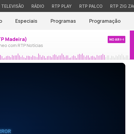
TELEVISÃO
RÁDIO
RTP PLAY
RTP PALCO
RTP ZIG ZA
o
Especiais
Programas
Programação
TP Madeira)
NO AR
neo com RTP Notícias
RROR