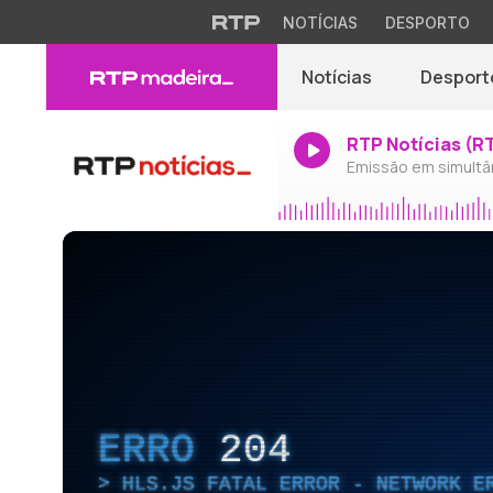
NOTÍCIAS
DESPORTO
Notícias
Desport
RTP Notícias (R
Emissão em simultâ
ERRO
204
HLS.JS FATAL ERROR - NETWORK E