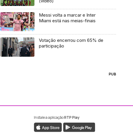
(vídeo)
Messi volta a marcar e Inter
Miami está nas meias-finais
Votação encerrou com 65% de
participação
PUB
Instale a aplicação
RTP Play
ebook da RTP Madeira
nstagram da RTP Madeira