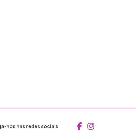
Aceder ao Fac
Aceder ao I
ga-nos nas redes sociais