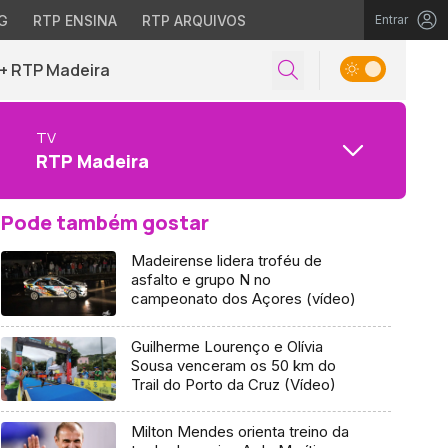
G
RTP ENSINA
RTP ARQUIVOS
Entrar
+ RTP Madeira
TV
RTP Madeira
Pode também gostar
Madeirense lidera troféu de
asfalto e grupo N no
campeonato dos Açores (vídeo)
Guilherme Lourenço e Olívia
Sousa venceram os 50 km do
Trail do Porto da Cruz (Vídeo)
Milton Mendes orienta treino da