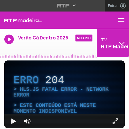
Entrar
Verão Cá Dentro 2026
NO AR
TV
RTP Madei
ERRO
204
HLS.JS FATAL ERROR - NETWORK
ERROR
ESTE CONTEÚDO ESTÁ NESTE
MOMENTO INDISPONÍVEL