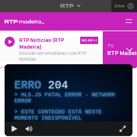
Entrar
RTP Notícias (RTP
NO AR
TV
Madeira)
RTP Madei
Emissão em simultâneo com RTP
Notícias
ERRO
204
HLS.JS FATAL ERROR - NETWORK
ERROR
ESTE CONTEÚDO ESTÁ NESTE
MOMENTO INDISPONÍVEL