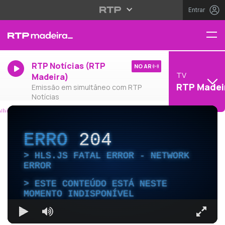
Entrar
RTP Notícias (RTP
NO AR
TV
Madeira)
RTP Madei
Emissão em simultâneo com RTP
Notícias
ERRO
204
HLS.JS FATAL ERROR - NETWORK
ERROR
ESTE CONTEÚDO ESTÁ NESTE
MOMENTO INDISPONÍVEL