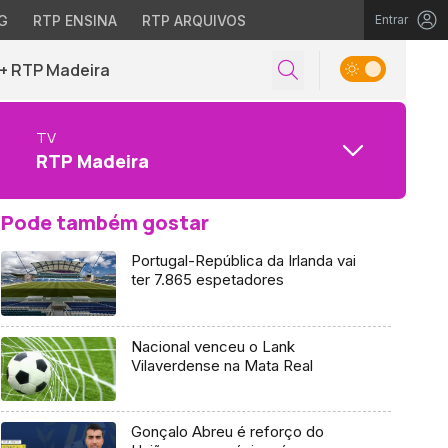
G
RTP ENSINA
RTP ARQUIVOS
Entrar
+ RTP Madeira
TV
RTP Madeira
Pode também gostar
Portugal-República da Irlanda vai
ter 7.865 espetadores
Nacional venceu o Lank
Vilaverdense na Mata Real
Gonçalo Abreu é reforço do