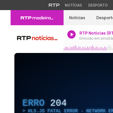
NOTÍCIAS
DESPORTO
Notícias
Desport
RTP Notícias (R
Emissão em simultâ
ERRO
204
HLS.JS FATAL ERROR - NETWORK E