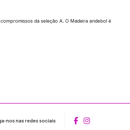
 compromissos da seleção A. O Madeira andebol é
Aceder ao Fac
Aceder ao I
ga-nos nas redes sociais