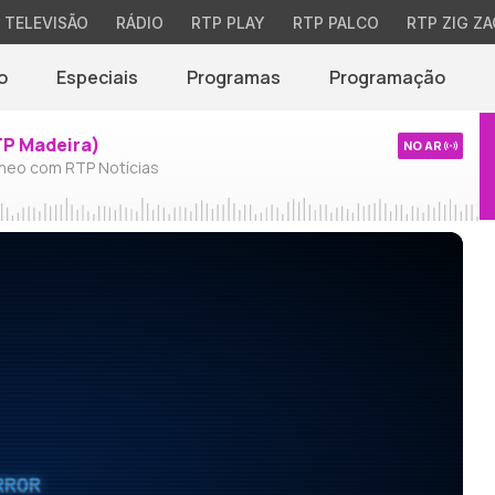
TELEVISÃO
RÁDIO
RTP PLAY
RTP PALCO
RTP ZIG ZA
o
Especiais
Programas
Programação
TP Madeira)
NO AR
neo com RTP Notícias
RROR