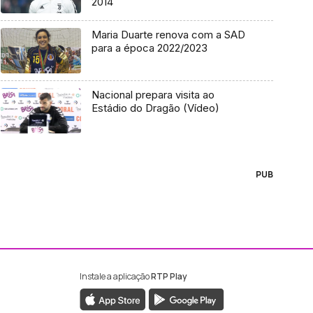
2014
Maria Duarte renova com a SAD
para a época 2022/2023
Nacional prepara visita ao
Estádio do Dragão (Vídeo)
PUB
Instale a aplicação
RTP Play
ebook da RTP Madeira
nstagram da RTP Madeira