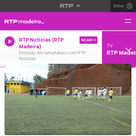
Entrar
RTP Notícias (RTP
NO AR
TV
Madeira)
RTP Madei
Emissão em simultâneo com RTP
Notícias