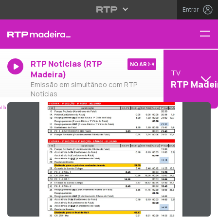
Entrar
RTP Notícias (RTP
NO AR
TV
Madeira)
RTP Madei
Emissão em simultâneo com RTP
Notícias