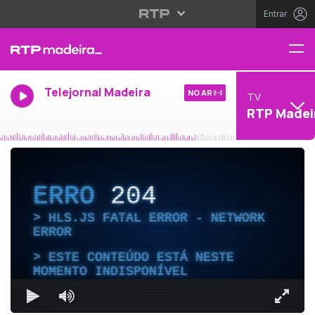
Entrar
Telejornal Madeira
NO AR
TV
RTP Madei
ERRO
204
HLS.JS FATAL ERROR - NETWORK
ERROR
ESTE CONTEÚDO ESTÁ NESTE
MOMENTO INDISPONÍVEL