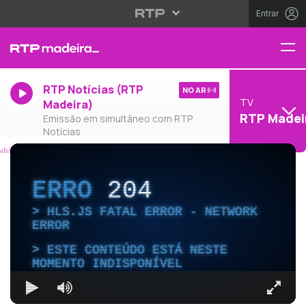
Entrar
RTP Notícias (RTP
NO AR
TV
Madeira)
RTP Madei
Emissão em simultâneo com RTP
Notícias
ERRO
204
HLS.JS FATAL ERROR - NETWORK
ERROR
ESTE CONTEÚDO ESTÁ NESTE
MOMENTO INDISPONÍVEL