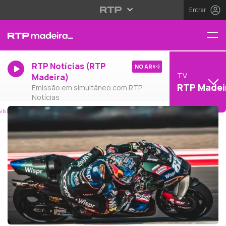
Entrar
RTP Notícias (RTP
NO AR
TV
Madeira)
RTP Madei
Emissão em simultâneo com RTP
Notícias