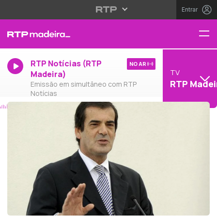
Entrar
RTP Notícias (RTP
NO AR
TV
Madeira)
RTP Madei
Emissão em simultâneo com RTP
Notícias