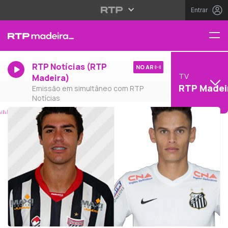
Entrar
RTP Notícias (RTP
NO AR
TV
Madeira)
RTP Madei
Emissão em simultâneo com RTP
Notícias