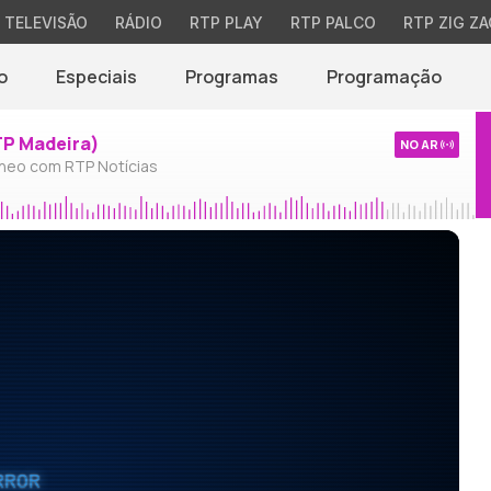
TELEVISÃO
RÁDIO
RTP PLAY
RTP PALCO
RTP ZIG ZA
o
Especiais
Programas
Programação
TP Madeira)
NO AR
neo com RTP Notícias
RROR