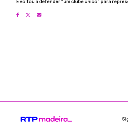
E voltou a defender "um clube único" para repres
Si