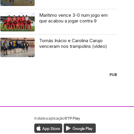
Marítimo vence 3-0 num jogo em
que acabou a jogar contra 9
Tomás Inácio e Carolina Carujo
venceram nos trampolins (vídeo)
PUB
Instale a aplicação
RTP Play
ebook da RTP Madeira
nstagram da RTP Madeira