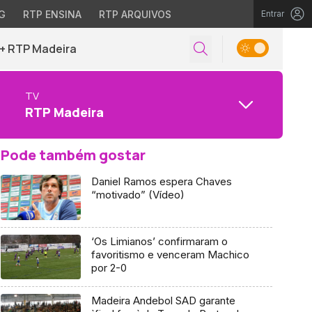
G
RTP ENSINA
RTP ARQUIVOS
Entrar
+ RTP Madeira
TV
RTP Madeira
Pode também gostar
Daniel Ramos espera Chaves
“motivado” (Vídeo)
‘Os Limianos’ confirmaram o
favoritismo e venceram Machico
por 2-0
Madeira Andebol SAD garante