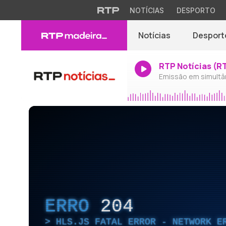
NOTÍCIAS
DESPORTO
Notícias
Desport
RTP Notícias (R
Emissão em simultâ
ERRO
204
HLS.JS FATAL ERROR - NETWORK E