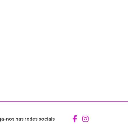
Aceder ao Fac
Aceder ao I
ga-nos nas redes sociais