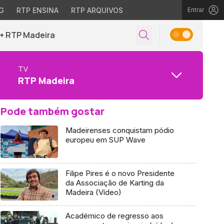
G
RTP ENSINA
RTP ARQUIVOS
Entrar
+ RTP Madeira
TV
RTP Madeira
Pode também gostar
Madeirenses conquistam pódio
europeu em SUP Wave
Filipe Pires é o novo Presidente
da Associação de Karting da
Madeira (Vídeo)
Académico de regresso aos