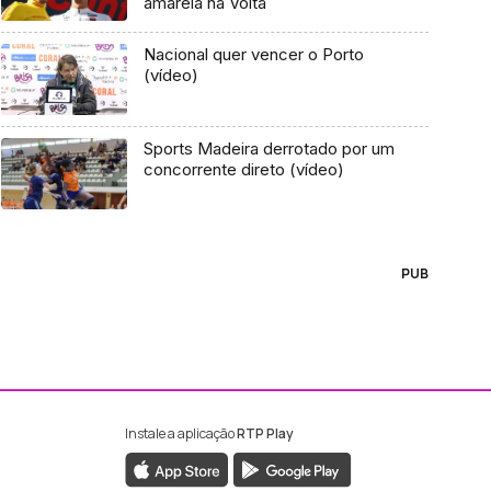
amarela na Volta
Nacional quer vencer o Porto
(vídeo)
Sports Madeira derrotado por um
concorrente direto (vídeo)
PUB
Instale a aplicação
RTP Play
ebook da RTP Madeira
nstagram da RTP Madeira