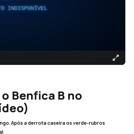
TO INDISPONÍVEL
 o Benfica B no
ídeo)
ngo. Após a derrota caseira os verde-rubros
al