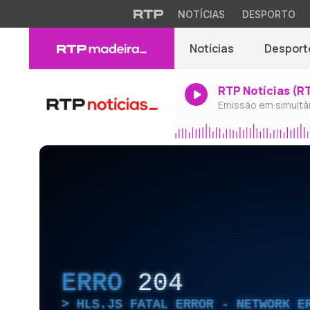
NOTÍCIAS
DESPORTO
Notícias
Desport
RTP Notícias (R
Emissão em simultâ
ERRO
204
HLS.JS FATAL ERROR - NETWORK E