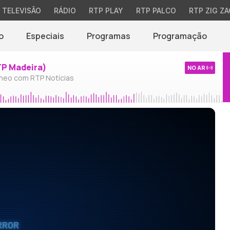
TELEVISÃO
RÁDIO
RTP PLAY
RTP PALCO
RTP ZIG ZA
o
Especiais
Programas
Programação
TP Madeira)
NO AR
neo com RTP Notícias
RROR