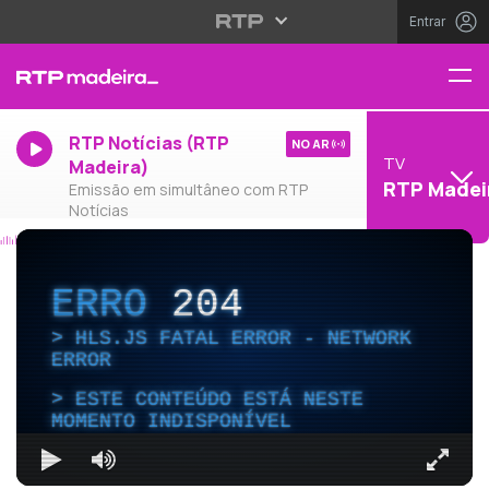
Entrar
RTP Notícias (RTP
NO AR
TV
Madeira)
RTP Madei
Emissão em simultâneo com RTP
Notícias
ERRO
204
HLS.JS FATAL ERROR - NETWORK
ERROR
ESTE CONTEÚDO ESTÁ NESTE
MOMENTO INDISPONÍVEL