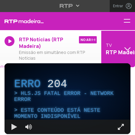
Entrar
RTP Notícias (RTP
NO AR
TV
Madeira)
RTP Madei
Emissão em simultâneo com RTP
Notícias
ERRO
204
HLS.JS FATAL ERROR - NETWORK
ERROR
ESTE CONTEÚDO ESTÁ NESTE
MOMENTO INDISPONÍVEL