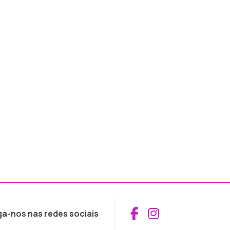
Aceder ao Fac
Aceder ao I
ga-nos nas redes sociais