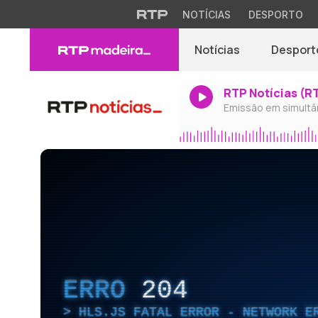
NOTÍCIAS
DESPORTO
Notícias
Desport
RTP Notícias (R
Emissão em simultâ
ERRO
204
HLS.JS FATAL ERROR - NETWORK E