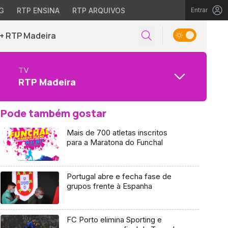
G
RTP ENSINA
RTP ARQUIVOS
Entrar
+ RTP Madeira
TV
RTP Madeira
Pode também gostar
Mais de 700 atletas inscritos
para a Maratona do Funchal
Portugal abre e fecha fase de
grupos frente à Espanha
FC Porto elimina Sporting e