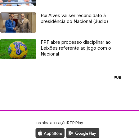
Rui Alves vai ser recandidato à
presidência do Nacional (áudio)
FPF abre processo disciplinar ao
Leixões referente ao jogo com o
Nacional
PUB
Instale a aplicação
RTP Play
ebook da RTP Madeira
nstagram da RTP Madeira