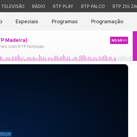
TELEVISÃO
RÁDIO
RTP PLAY
RTP PALCO
RTP ZIG ZA
o
Especiais
Programas
Programação
TP Madeira)
NO AR
neo com RTP Notícias
RROR